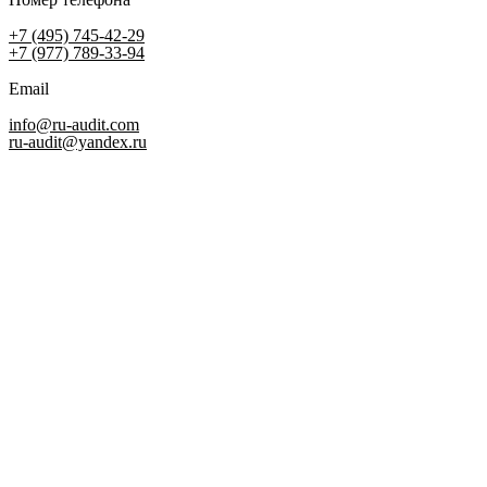
+7 (495) 745-42-29
+7 (977) 789-33-94
Email
info@ru-audit.com
ru-audit@yandex.ru