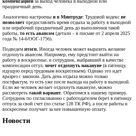
компенсацией
за выход человека в выходной или
праздничный день.
Аналогично настроены
и в Минтруде
: Трудовой кодекс
не
позволяет
предоставлять время отдыха за работу в выходной
или нерабочий праздничный день до выполнения такой
работы,
то есть авансом
(детали – в письме от 2 апреля 2025
года № 14-6/ООГ-1756).
Подведем
итоги
. Иногда человек может выразить желание
отдохнуть авансом. Например, ему предстоит выйти на
работу в воскресенье, и сотрудник, выбравший в качестве
компенсации отгул,
хочет отдохнуть
накануне
(в пятницу,
идущую перед трудовым воскресеньем). Однако это идет
вразрез с законом. Дать день отдыха можно только
постфактум, то есть уже после выхода на работу в выходной.
Если же человек желает отдохнуть накануне, можно
рассмотреть
такой вариант
. Обратимся к нашему примеру.
Сотрудник по согласованию с работодателем берет в пятницу
отпуск за свой счет (по статье 128 ТК РФ), а после работы в
воскресенье получает за нее повышенную оплату.
Новости