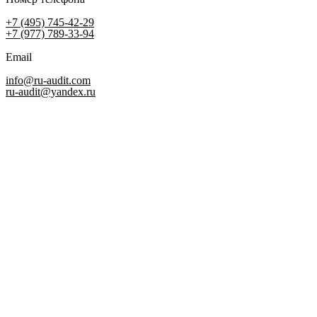
+7 (495) 745-42-29
+7 (977) 789-33-94
Email
info@ru-audit.com
ru-audit@yandex.ru