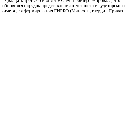
Двадцать третьего июня ФНС РФ проинформировала, что
обновился порядок представления отчетности и аудиторского
отчета для формирования ГИРБО (Минюст утвердил Приказ