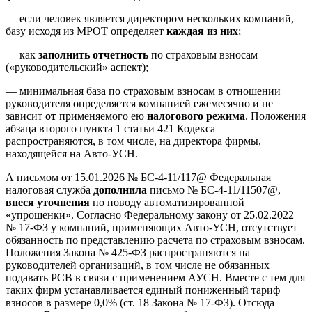
— если человек является директором нескольких компаний,
базу исходя из МРОТ определяет
каждая из них
;
— как
заполнить отчетность
по страховым взносам
(«руководительский» аспект);
— минимальная база по страховым взносам в отношении
руководителя определяется компанией ежемесячно и не
зависит
от
применяемого ею
налогового режима
. Положения
абзаца второго пункта 1 статьи 421 Кодекса
распространяются, в том числе, на директора фирмы,
находящейся на Авто-УСН.
А письмом от 15.01.2026 № БС-4-11/117@ Федеральная
налоговая служба
дополнила
письмо № БС-4-11/11507@,
внеся
уточнения
по поводу автоматизированной
«упрощенки». Согласно Федеральному закону от 25.02.2022
№ 17-ФЗ у компаний, применяющих Авто-УСН, отсутствует
обязанность по представлению расчета по страховым взносам.
Положения Закона № 425-ФЗ распространяются на
руководителей организаций, в том числе не обязанных
подавать РСВ в связи с применением АУСН. Вместе с тем для
таких фирм устанавливается единый пониженный тариф
взносов в размере 0,0% (ст. 18 Закона № 17-ФЗ). Отсюда