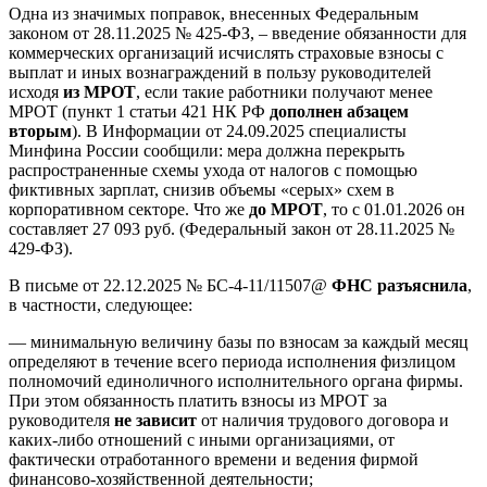
Одна из значимых поправок, внесенных Федеральным
законом от 28.11.2025 № 425-ФЗ, – введение обязанности для
коммерческих организаций исчислять страховые взносы с
выплат и иных вознаграждений в пользу руководителей
исходя
из МРОТ
, если такие работники получают менее
МРОТ (пункт 1 статьи 421 НК РФ
дополнен
абзацем
вторым
). В Информации от 24.09.2025 специалисты
Минфина России сообщили: мера должна перекрыть
распространенные схемы ухода от налогов с помощью
фиктивных зарплат, снизив объемы «серых» схем в
корпоративном секторе. Что же
до
МРОТ
, то с 01.01.2026 он
составляет 27 093 руб. (Федеральный закон от 28.11.2025 №
429-ФЗ).
В письме от 22.12.2025 № БС-4-11/11507@
ФНС разъяснила
,
в частности, следующее:
— минимальную величину базы по взносам за каждый месяц
определяют в течение всего периода исполнения физлицом
полномочий единоличного исполнительного органа фирмы.
При этом обязанность платить взносы из МРОТ за
руководителя
не зависит
от наличия трудового договора и
каких-либо отношений с иными организациями, от
фактически отработанного времени и ведения фирмой
финансово-хозяйственной деятельности;