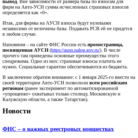
вывод
. Вне зависимости от размера базы по взносам для
фирм на Авто-УСН сумма исчисленных страховых взносов
определяется как «0».
Итак, для фирмы на АУСН взносы будут нулевыми
независимо от величины базы. Подавать РСВ ей не придется
в любом случае.
Напомним – на сайте ФНС России есть
промостраница,
посвященная АУСН
(
https://ausn.nalog.gov.ru/
). В числе
прочего там приведены основные преимущества этого
спецрежима. Одно из них: страховые взносы платить не
нужно. Социальные гарантии обеспечиваются из бюджета.
В заключение обратим внимание: с 1 января 2025-го ввести на
своей территории Авто-УСН позволили
всем российским
регионам
(ранее эксперимент по автоматизированной
«упрощенке» охватывал только столицу, Московскую и
Калужскую области, а также Татарстан).
Новости
ФНС – о важных реестровых новшествах